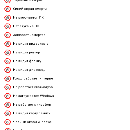
Тормозит Интернет
Синий экран смерти
Не включается ПК
Нет звука на ПК
Зависает намертво
Не видит видеокарту
Не видит роутер
Не видит флешку
Не видит дисковод
Плохо работает интернет
Не работает клавиатура
Не загружается Windows
Не работает микрофон
Не видит карту памяти
Черный экран Windows