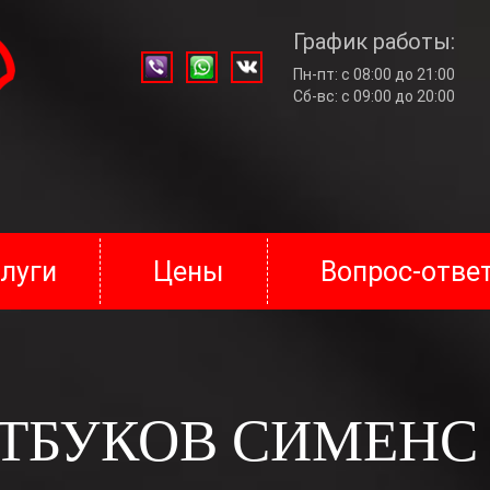
График работы:
Пн-пт: с 08:00 до 21:00
Сб-вс: с 09:00 до 20:00
Хотите узнать стоимость ремонта
Хотите стать партнером
Условия сотрудничества
Почта:
admin@pk-tehnik.ru
нных
луги
Цены
Вопрос-отве
Телефон:
+7-930-822-21-00
ных данных разработано в соответствии с законодательством Р
Или оставьте свои контакты.
Вызвать мастера
ющие персональные данные на данном сайте, а также разместив
 обработку персональных данных и их передачу оператору обраб
онимается нижеуказанная информация:
лектронной почты); посетители сайта направляют свои персональ
ТБУКОВ СИМЕНС (
Хочу сотрудничать
, выражают свою заинтересованность и полное согласие, что об