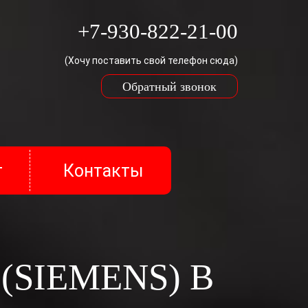
+7-930-822-21-00
(Хочу поставить свой телефон сюда)
Обратный звонок
т
Контакты
оссийской Федерации.
шие иную информацию обозначенными
отки персональных данных и мастеру по
ные данные для получения услуг расчёта
SIEMENS) В
работка их персональных данных может