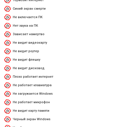
Тормозит Интернет
Синий экран смерти
Не включается ПК
Нет звука на ПК
Зависает намертво
Не видит видеокарту
Не видит роутер
Не видит флешку
Не видит дисковод
Плохо работает интернет
Не работает клавиатура
Не загружается Windows
Не работает микрофон
Не видит карту памяти
Черный экран Windows