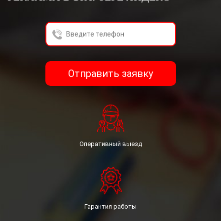
Гражданин, принимая настоящее Соглашение,
выражают свою заинтересованность и полное
согласие, что обработка их персональных данных
может включать в себя следующие действия:
сбор, систематизацию, накопление, хранение,
уточнение (обновление, изменение),
Отправить заявку
использование, уничтожение.
Гражданин гарантирует: информация, им
предоставленная, является полной, точной и
достоверной; при предоставлении информации
не нарушается действующее законодательство
Российской Федерации, законные права и
интересы третьих лиц; вся предоставленная
Оперативный выезд
информация заполнена Гражданина в отношении
себя лично.
Федеральный закон «О персональных данных» (№
152-ФЗ).
Гарантия работы