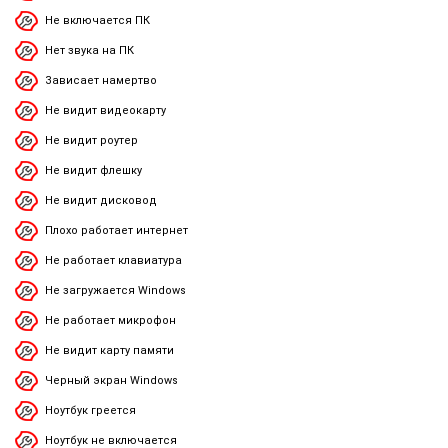
Не включается ПК
Нет звука на ПК
Зависает намертво
Не видит видеокарту
Не видит роутер
Не видит флешку
Не видит дисковод
Плохо работает интернет
Не работает клавиатура
Не загружается Windows
Не работает микрофон
Не видит карту памяти
Черный экран Windows
Ноутбук греется
Ноутбук не включается