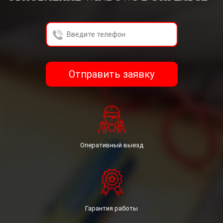
получения услуг расчёта стоимости заказа.
Гражданин, принимая настоящее Соглашение,
выражают свою заинтересованность и полное
согласие, что обработка их персональных данных
может включать в себя следующие действия:
сбор, систематизацию, накопление, хранение,
уточнение (обновление, изменение),
Отправить заявку
использование, уничтожение.
Гражданин гарантирует: информация, им
предоставленная, является полной, точной и
достоверной; при предоставлении информации не
нарушается действующее законодательство
Российской Федерации, законные права и
интересы третьих лиц; вся предоставленная
Оперативный выезд
информация заполнена Гражданина в отношении
себя лично.
Федеральный закон «О персональных данных» (№
152-ФЗ).
Гарантия работы